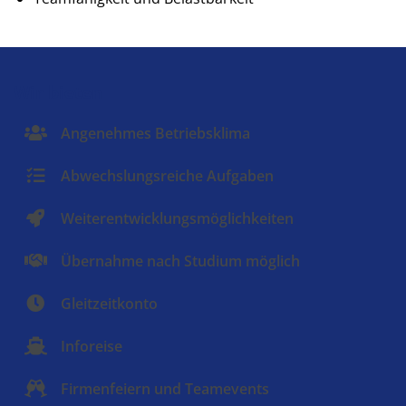
Wir bieten
Angenehmes Betriebsklima
Abwechslungsreiche Aufgaben
Weiterentwicklungsmöglichkeiten
Übernahme nach Studium möglich
Gleitzeitkonto
Inforeise
Firmenfeiern und Teamevents